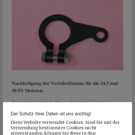
Nachfertigung der Verteilerklemme für die 24,5 und
30 PS Motoren.
Passgenau lasergeschnitten nach Original-Vorlage.
18 Euro incl. Versand
Der Schutz Ihrer Daten ist uns wichtig!
Diese Website verwendet Cookies. Sind Sie mit der
Verwendung bestimmter Cookies nicht
einverstanden, können Sie diese in den