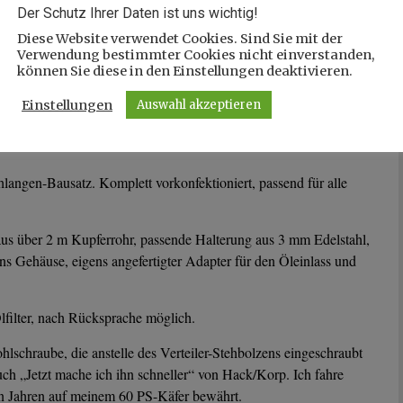
Der Schutz Ihrer Daten ist uns wichtig!
Diese Website verwendet Cookies. Sind Sie mit der
Verwendung bestimmter Cookies nicht einverstanden,
können Sie diese in den Einstellungen deaktivieren.
Einstellungen
Auswahl akzeptieren
hlangen-Bausatz. Komplett vorkonfektioniert, passend für alle
aus über 2 m Kupferrohr, passende Halterung aus 3 mm Edelstahl,
s Gehäuse, eigens angefertigter Adapter für den Öleinlass und
lfilter, nach Rücksprache möglich.
hlschraube, die anstelle des Verteiler-Stehbolzens eingeschraubt
uch „Jetzt mache ich ihn schneller“ von Hack/Korp. Ich fahre
ren Jahren auf meinem 60 PS-Käfer bewährt.